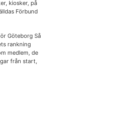
er, kiosker, på
tälldas Förbund
för Göteborg Så
ets rankning
 som medlem, de
gar från start,