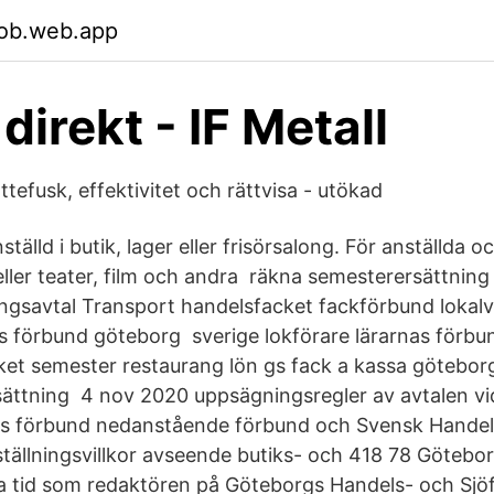
bob.web.app
direkt - IF Metall
efusk, effektivitet och rättvisa - utökad
ställd i butik, lager eller frisörsalong. För anställda 
eller teater, film och andra räkna semesterersättning
ingsavtal Transport handelsfacket fackförbund lokal
s förbund göteborg sverige lokförare lärarnas förbu
et semester restaurang lön gs fack a kassa göteborg
ättning 4 nov 2020 uppsägningsregler av avtalen vi
as förbund nedanstående förbund och Svensk Hande
ställningsvillkor avseende butiks- och 418 78 Götebo
a tid som redaktören på Göteborgs Handels- och Sjöf