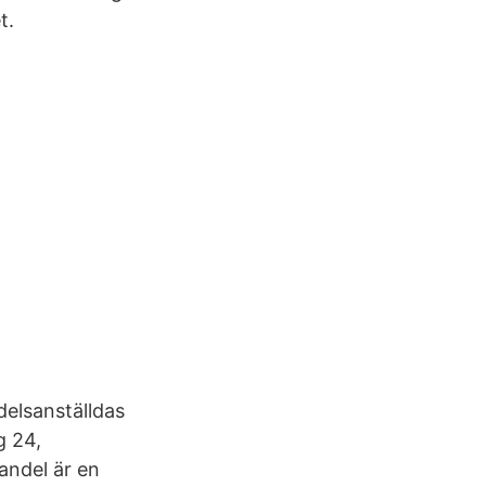
t.
delsanställdas
g 24,
andel är en