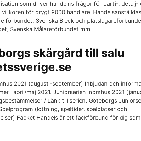
sation som driver handelns frågor för parti-, detalj-
i villkoren för drygt 9000 handlare. Handelsanställda
e förbundet, Svenska Bleck och plåtslagareförbunde
ndet, Svenska Målareförbundet mm.
borgs skärgård till salu
etssverige.se
omhus 2021 (augusti-september) Inbjudan och inform
r i april/maj 2021. Juniorserien inomhus 2021 (janua
sbestämmelser / Länk till serien. Göteborgs Juniors
pelprogram (lottning, speltider, spelplatser och
lser) Facket Handels är ett fackförbund för dig som