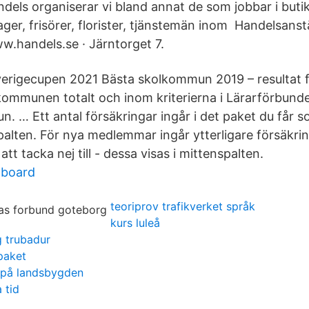
els organiserar vi bland annat de som jobbar i butik
ager, frisörer, florister, tjänstemän inom Handelsans
w.handels.se · Järntorget 7.
erigecupen 2021 Bästa skolkommun 2019 – resultat 
 kommunen totalt och inom kriterierna i Lärarförbund
. … Ett antal försäkringar ingår i det paket du får
palten. För nya medlemmar ingår ytterligare försäkrin
tt tacka nej till - dessa visas i mittenspalten.
tboard
teoriprov trafikverket språk
kurs luleå
g trubadur
 paket
g på landsbygden
 tid