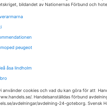
hetskriget, bildandet av Nationernas Förbund och hote
overarmarna
i
ekommendationen
moped peugeot
leå åsa lindholm
ebro
i använder cookies och vad du kan göra för att Han
www.handels.se/. Handelsanställdas förbund avdelnin
ls.se/avdelningar/avdelning-24-goteborg. Svensk H