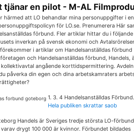
 tjänar en pilot - M-AL Filmprod
r härmed att LO behandlar mina personuppgifter i e
personuppgiftspolicyn för LO.se. Prenumerera Här saml
sanställdas förbund. Fler artiklar hittar du i följande 
irusets inverkan på svensk ekonomi och Avtalsrörelse
förekommer i artiklar om Handelsanställdas förbund
företagen och Handelsanställdas förbund, Handels, 
 kollektivavtal angående korttidspermittering. Avdeln
 du påverka din egen och dina arbetskamraters arbetsp
rättigheter?
1. 3. 4 Handelsanställdas Förbund
Hela publiken skrattar saob
eborg Handels är Sveriges tredje största LO-förbun
arav drygt 100 000 är kvinnor. Förbundet bildades