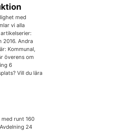
uktion
nlighet med
ar vi alla
artikelserier:
n 2016. Andra
 är: Kommunal,
är överens om
ing 6
lats? Vill du lära
.
d med runt 160
 Avdelning 24