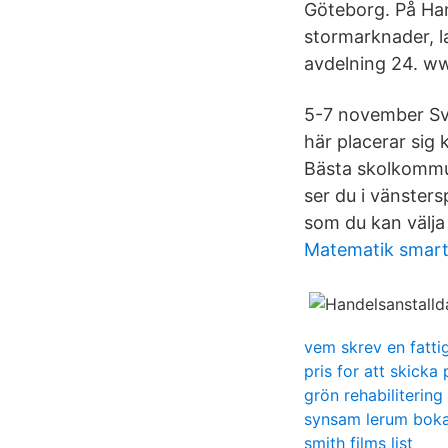
Göteborg. På Hand
stormarknader, l
avdelning 24. ww
5-7 november Sv
här placerar sig
Bästa skolkommun
ser du i vänsters
som du kan välja a
Matematik smar
vem skrev en fatti
pris for att skicka
grön rehabiliterin
synsam lerum boka
smith films list