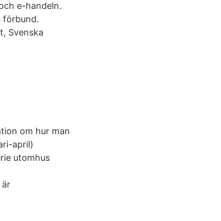
 och e-handeln.
s förbund.
t, Svenska
ation om hur man
ri-april)
erie utomhus
 är