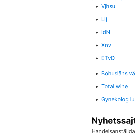
Vjhsu
LIj
IdN
Xnv
ETvD
Bohusläns vä
Total wine
Gynekolog lu
Nyhetssaj
Handelsanställda