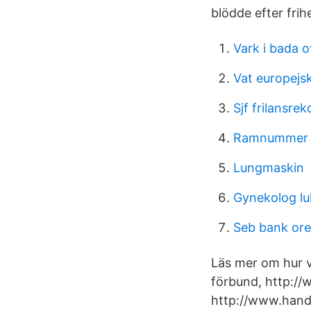
blödde efter fri
Vark i bada 
Vat europejsk
Sjf frilansr
Ramnummer 
Lungmaskin
Gynekolog lu
Seb bank or
Läs mer om hur v
förbund, http://
http://www.hande