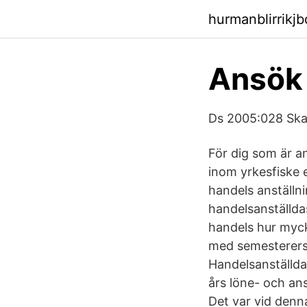
hurmanblirrikj
Ansök 
Ds 2005:028 Skatt
För dig som är an
inom yrkesfiske 
handels anställn
handelsanställda
handels hur myck
med semesterers
Handelsanställd
års löne- och an
Det var vid denn