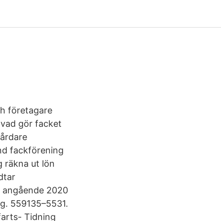
och företagare
 vad gör facket
vårdare
nd fackförening
 räkna ut lön
dtar
l angående 2020
rg. 559135–5531.
arts- Tidning