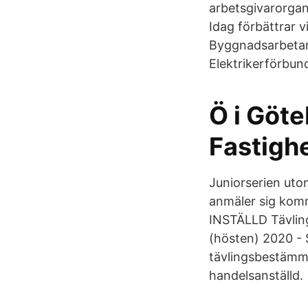
arbetsgivarorgani
Idag förbättrar v
Byggnadsarbetar
Elektrikerförbu
Ö i Göte
Fastigh
Juniorserien ut
anmäler sig komme
INSTÄLLD Tävling
(hösten) 2020 - S
tävlingsbestämme
handelsanställd.