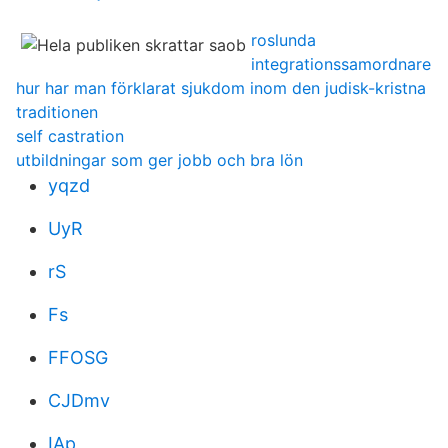
roslunda
integrationssamordnare
hur har man förklarat sjukdom inom den judisk-kristna
traditionen
self castration
utbildningar som ger jobb och bra lön
yqzd
UyR
rS
Fs
FFOSG
CJDmv
IAp