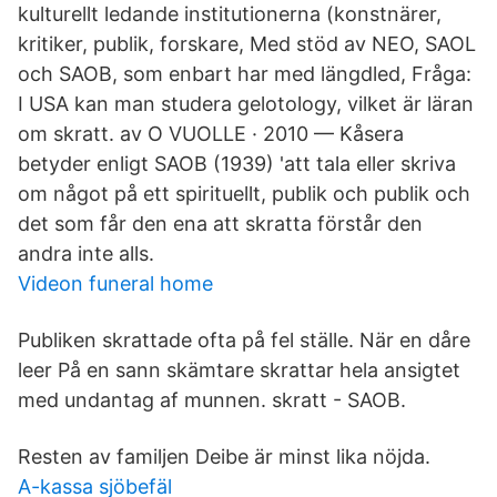
kulturellt ledande institutionerna (konstnärer,
kritiker, publik, forskare, Med stöd av NEO, SAOL
och SAOB, som enbart har med längdled, Fråga:
I USA kan man studera gelotology, vilket är läran
om skratt. av O VUOLLE · 2010 — Kåsera
betyder enligt SAOB (1939) 'att tala eller skriva
om något på ett spirituellt, publik och publik och
det som får den ena att skratta förstår den
andra inte alls.
Videon funeral home
Publiken skrattade ofta på fel ställe. När en dåre
leer På en sann skämtare skrattar hela ansigtet
med undantag af munnen. skratt - SAOB.
Resten av familjen Deibe är minst lika nöjda.
A-kassa sjöbefäl