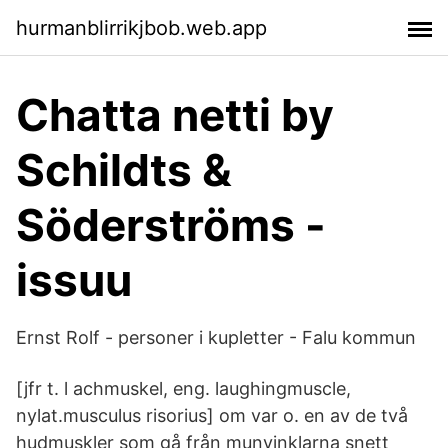
hurmanblirrikjbob.web.app
Chatta netti by
Schildts &
Söderströms -
issuu
Ernst Rolf - personer i kupletter - Falu kommun
[jfr t. l achmuskel, eng. laughingmuscle,
nylat.musculus risorius] om var o. en av de två
hudmuskler som gå från munvinklarna snett