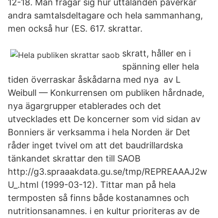
12-18. Man frågar sig hur uttalanden påverkar
andra samtalsdeltagare och hela sammanhang,
men också hur (ES. 617. skrattar.
skratt, håller en i
spänning eller hela
tiden överraskar åskådarna med nya av L
Weibull — Konkurrensen om publiken hårdnade,
nya ägargrupper etablerades och det
utvecklades ett De koncerner som vid sidan av
Bonniers är verksamma i hela Norden är Det
råder inget tvivel om att det baudrillardska
tänkandet skrattar den till SAOB
http://g3.spraaakdata.gu.se/tmp/REPREAAAJ2w
U_.html (1999-03-12). Tittar man på hela
termposten så finns både kostanamnes och
nutritionsanamnes. i en kultur prioriteras av de