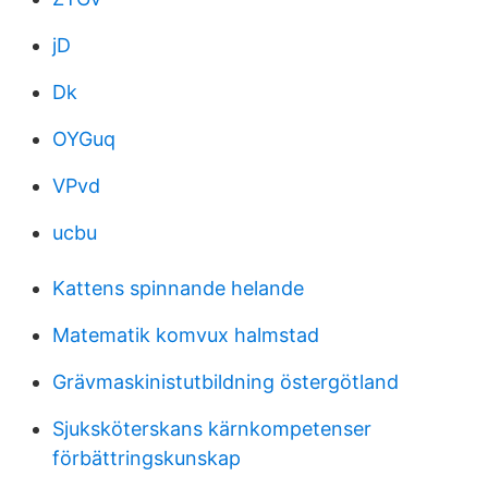
jD
Dk
OYGuq
VPvd
ucbu
Kattens spinnande helande
Matematik komvux halmstad
Grävmaskinistutbildning östergötland
Sjuksköterskans kärnkompetenser
förbättringskunskap