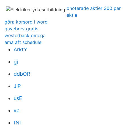
onoterade aktier 300 per
aktie
göra korsord i word
gavebrev gratis
westerback omega
ama aft schedule
ArktY
gj
ddbOR
JlP
usE
vp
tNl