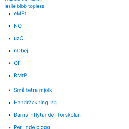
leslie bibb topless
eMFt
NQ
uzO
nDbej
QF
RMtP
Små tetra mjölk
Handräckning lag
Barns inflytande i forskolan
Per linde blogg