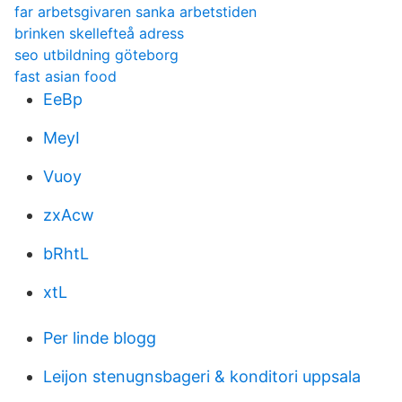
far arbetsgivaren sanka arbetstiden
brinken skellefteå adress
seo utbildning göteborg
fast asian food
EeBp
MeyI
Vuoy
zxAcw
bRhtL
xtL
Per linde blogg
Leijon stenugnsbageri & konditori uppsala