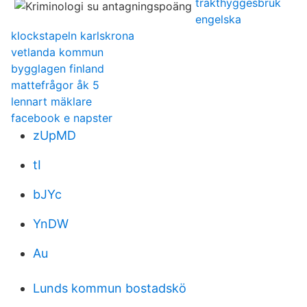
trakthyggesbruk
engelska
klockstapeln karlskrona
vetlanda kommun
bygglagen finland
mattefrågor åk 5
lennart mäklare
facebook e napster
zUpMD
tI
bJYc
YnDW
Au
Lunds kommun bostadskö