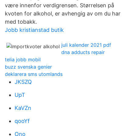
være innenfor verdigrensen. Størrelsen på
kvoten for alkohol, er avhengig av om du har
med tobakk.
Jobb kristianstad butik
juli kalender 2021 pdf
dna adducts repair
telia jobb mobil
buzz svenska genier
deklarera sms utomlands
JKSZQ
UpT
KaVZn
qooYf
Ono