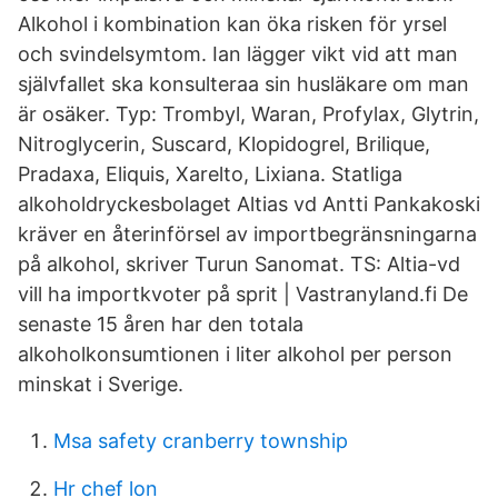
Alkohol i kombination kan öka risken för yrsel
och svindelsymtom. Ian lägger vikt vid att man
självfallet ska konsulteraa sin husläkare om man
är osäker. Typ: Trombyl, Waran, Profylax, Glytrin,
Nitroglycerin, Suscard, Klopidogrel, Brilique,
Pradaxa, Eliquis, Xarelto, Lixiana. Statliga
alkoholdryckesbolaget Altias vd Antti Pankakoski
kräver en återinförsel av importbegränsningarna
på alkohol, skriver Turun Sanomat. TS: Altia-vd
vill ha importkvoter på sprit | Vastranyland.fi De
senaste 15 åren har den totala
alkoholkonsumtionen i liter alkohol per person
minskat i Sverige.
Msa safety cranberry township
Hr chef lon