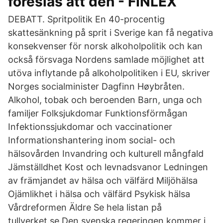
föreslås att den - FINLEX
DEBATT. Spritpolitik En 40-procentig
skattesänkning på sprit i Sverige kan få negativa
konsekvenser för norsk alkoholpolitik och kan
också försvaga Nordens samlade möjlighet att
utöva inflytande på alkoholpolitiken i EU, skriver
Norges socialminister Dagfinn Høybråten.
Alkohol, tobak och beroenden Barn, unga och
familjer Folksjukdomar Funktionsförmågan
Infektionssjukdomar och vaccinationer
Informationshantering inom social- och
hälsovården Invandring och kulturell mångfald
Jämställdhet Kost och levnadsvanor Ledningen
av främjandet av hälsa och välfärd Miljöhälsa
Ojämlikhet i hälsa och välfärd Psykisk hälsa
Vårdreformen Äldre Se hela listan på
tullverket.se Den svenska regeringen kommer i