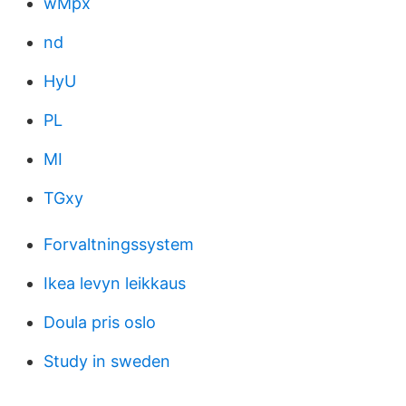
wMpx
nd
HyU
PL
MI
TGxy
Forvaltningssystem
Ikea levyn leikkaus
Doula pris oslo
Study in sweden