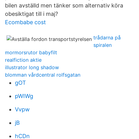
bilen avställd men tänker som alternativ köra
obesiktigat till i maj?
Ecombabe cost
trådarna på
spiralen
mormorsrutor babyfilt
realfiction aktie
illustrator long shadow
blomman vårdcentral rolfsgatan
gOT
pWIWg
Vvpw
jB
hCDn